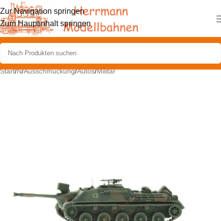
Zur Navigation springen
Zum Hauptinhalt springen
Start
/
N
/
Ausschmückung
/
Autos
/
Militär