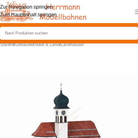
Zur Navigation springen
Zum Hauptinhalt springen
Start
/
N
/
Gebäude
/
Stadt & Land
/
Landhäuser