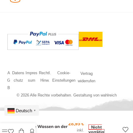
A
Datens
Impres
Rechtl.
Cookie-
Vertrag
G
chutz
sum
Hinw.
Einstellungen
widerrufen
B
© 2026 Alle Rechte vorbehalten. Gestaltung von
wahlreich
Deutsch
▼
28,95
€
N Kirche Wassen an der
Nicht
inkl.
Gott
vorrätig