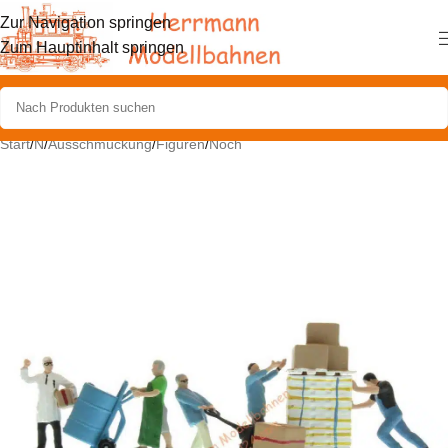
Zur Navigation springen
Zum Hauptinhalt springen
Start
/
N
/
Ausschmückung
/
Figuren
/
Noch