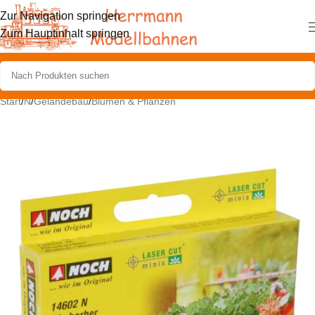
Zur Navigation springen
Zum Hauptinhalt springen
Start
/
N
/
Geländebau
/
Blumen & Pflanzen