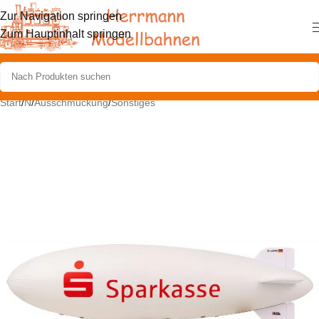
Zur Navigation springen
Zum Hauptinhalt springen
Start
/
N
/
Ausschmückung
/
Sonstiges