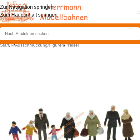
Zur Navigation springen
Zum Hauptinhalt springen
Start
/
N
/
Ausschmückung
/
Figuren
/
Preiser