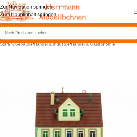
Zur Navigation springen
Zum Hauptinhalt springen
Start
/
N
/
Gebäude
/
Handel & Industrie
/
Handel & Gastronomie