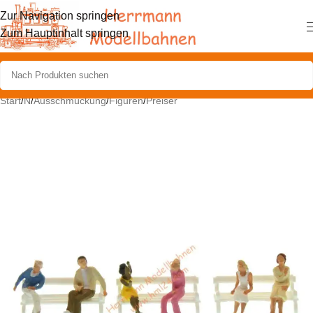
Zur Navigation springen
Zum Hauptinhalt springen
Start
/
N
/
Ausschmückung
/
Figuren
/
Preiser