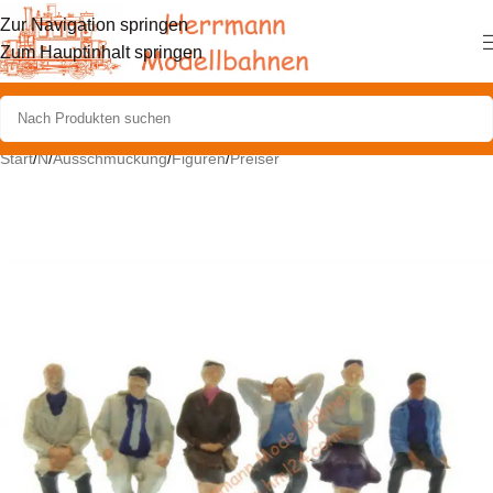
Zur Navigation springen
Zum Hauptinhalt springen
Start
/
N
/
Ausschmückung
/
Figuren
/
Preiser