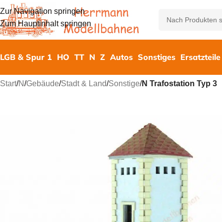
Zur Navigation springen
Zum Hauptinhalt springen
LGB & Spur 1
HO
TT
N
Z
Autos
Sonstiges
Ersatzteile
Start
/
N
/
Gebäude
/
Stadt & Land
/
Sonstige
/
N Trafostation Typ 3