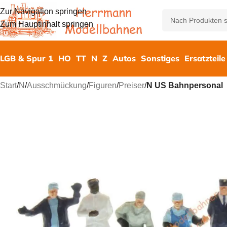
Zur Navigation springen
Zum Hauptinhalt springen
LGB & Spur 1
HO
TT
N
Z
Autos
Sonstiges
Ersatzteile
Start
/
N
/
Ausschmückung
/
Figuren
/
Preiser
/
N US Bahnpersonal