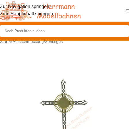
Zur Navigation springen
Zum Hauptinhalt springen
Start
/
N
/
Ausschmückung
/
Sonstiges