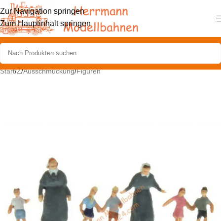
Zur Navigation springen
Zum Hauptinhalt springen
Start
/
Z
/
Ausschmückung
/
Figuren