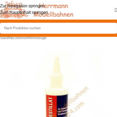
Zur Navigation springen
Zum Hauptinhalt springen
Start
/
N
/
Zubehör
/
Werkzeuge