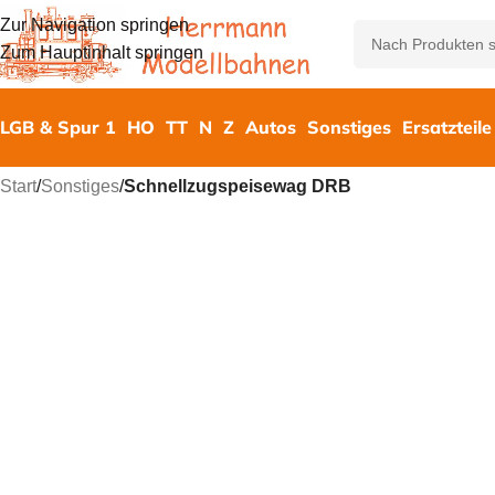
Zur Navigation springen
Zum Hauptinhalt springen
LGB & Spur 1
HO
TT
N
Z
Autos
Sonstiges
Ersatzteile
Start
/
Sonstiges
/
Schnellzugspeisewag DRB