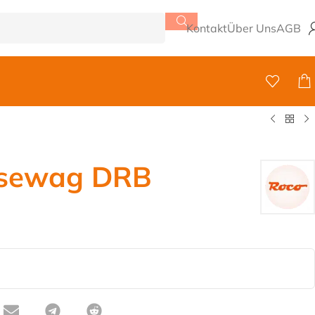
Kontakt
Über Uns
AGB
isewag DRB