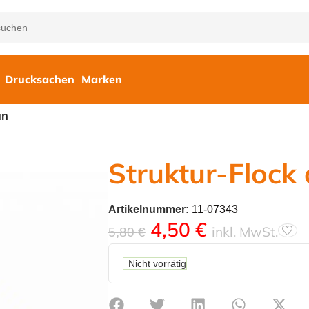
Drucksachen
Marken
ün
Struktur-Flock
Artikelnummer:
11-07343
4,50
€
inkl. MwSt.
5,80
€
Nicht vorrätig