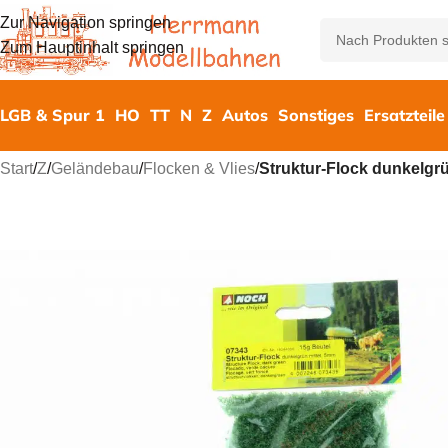
Zur Navigation springen
Zum Hauptinhalt springen
LGB & Spur 1
HO
TT
N
Z
Autos
Sonstiges
Ersatzteile
Start
/
Z
/
Geländebau
/
Flocken & Vlies
/
Struktur-Flock dunkelgr