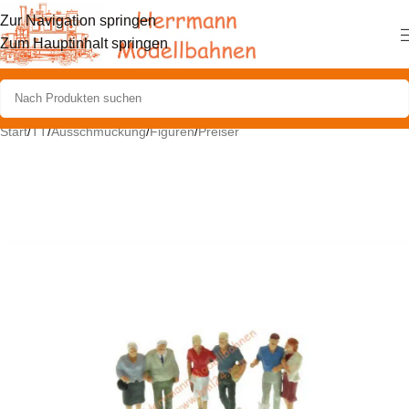
Zur Navigation springen
Zum Hauptinhalt springen
Start
/
TT
/
Ausschmückung
/
Figuren
/
Preiser