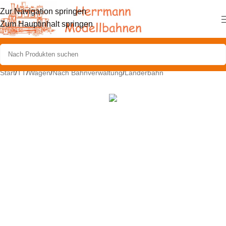
Zur Navigation springen
Zum Hauptinhalt springen
Start
/
TT
/
Wagen
/
Nach Bahnverwaltung
/
Länderbahn