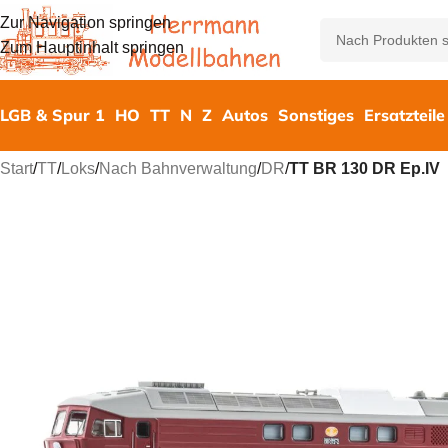
Zur Navigation springen
Zum Hauptinhalt springen
LGB & Spur 1
HO
TT
N
Z
Autos
Sonstiges
Ersatzteile
Start
/
TT
/
Loks
/
Nach Bahnverwaltung
/
DR
/
TT BR 130 DR Ep.IV