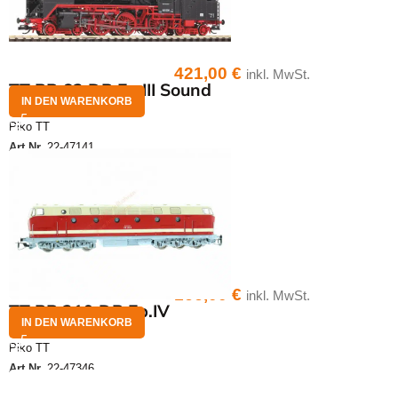
421,00
€
inkl. MwSt.
TT BR 62 DR Ep.III Sound
IN DEN WARENKORB
Piko TT
Art.Nr.
22-47141
166,00
€
inkl. MwSt.
TT BR 219 DR Ep.IV
IN DEN WARENKORB
Piko TT
Art.Nr.
22-47346