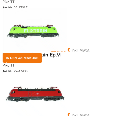
Piko TT
Art.Nr.
22-47367
113,00
€
inkl. MwSt.
TT BR 182 Flixtrain Ep.VI
IN DEN WARENKORB
Piko TT
Art.Nr.
22-47436
113,00
€
inkl. MwSt.