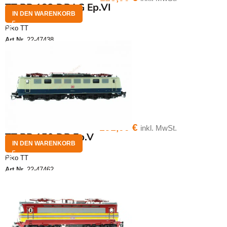
TT BR 182 DBAG Ep.VI
IN DEN WARENKORB
Piko TT
Art.Nr.
22-47438
191,00
€
inkl. MwSt.
TT BR 150 DB Ep.V
IN DEN WARENKORB
Piko TT
Art.Nr.
22-47462