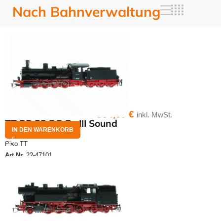
Nach Bahnverwaltung
364,00
€
inkl. MwSt.
TT BR 55 DR Ep.III Sound
IN DEN WARENKORB
Piko TT
Art.Nr.
22-47101