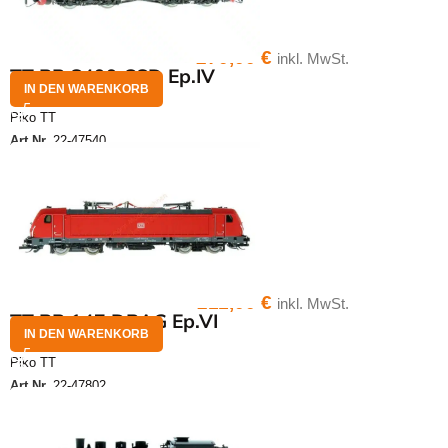
270,00
€
inkl. MwSt.
TT BR S499 CSD Ep.IV
IN DEN WARENKORB
Piko TT
Art.Nr.
22-47540
211,00
€
inkl. MwSt.
TT BR 147 DBAG Ep.VI
IN DEN WARENKORB
Piko TT
Art.Nr.
22-47802