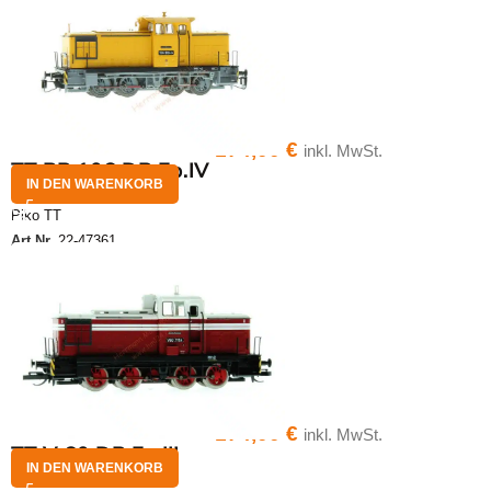
174,00
€
inkl. MwSt.
TT BR 106 DR Ep.IV
IN DEN WARENKORB
Piko TT
Art.Nr.
22-47361
174,00
€
inkl. MwSt.
TT V 60 DR Ep.III
IN DEN WARENKORB