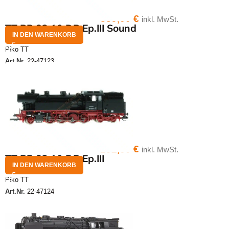
389,00
€
inkl. MwSt.
TT BR 83.10 DR Ep.III Sound
IN DEN WARENKORB
Piko TT
Art.Nr.
22-47123
292,00
€
inkl. MwSt.
TT BR 83.10 DR Ep.III
IN DEN WARENKORB
Piko TT
Art.Nr.
22-47124