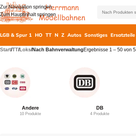
Zur Navigation springen
Zum Hauptinhalt springen
LGB & Spur 1
HO
TT
N
Z
Autos
Sonstiges
Ersatzteile
Start
/
TT
/
Loks
/
Nach Bahnverwaltung
Ergebnisse 1 – 50 von 
Andere
DB
10 Produkte
4 Produkte