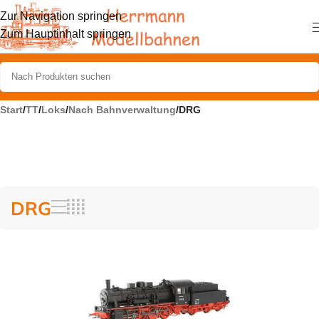
Zur Navigation springen
Zum Hauptinhalt springen
Start
/
TT
/
Loks
/
Nach Bahnverwaltung
/
DRG
DRG