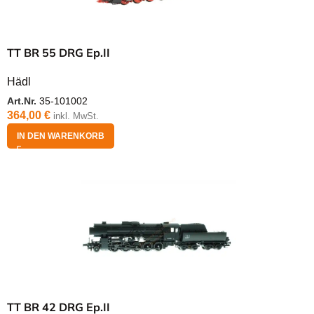
TT BR 55 DRG Ep.II
Hädl
Art.Nr.
35-101002
364,00
€
inkl. MwSt.
IN DEN WARENKORB
TT BR 42 DRG Ep.II