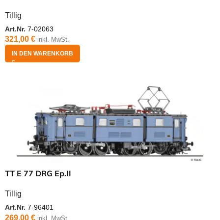
Tillig
Art.Nr.
7-02063
321,00
€
inkl. MwSt.
IN DEN WARENKORB
TT E 77 DRG Ep.II
Tillig
Art.Nr.
7-96401
269,00
€
inkl. MwSt.