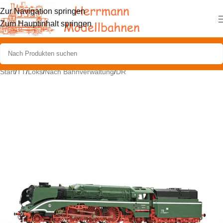
Zur Navigation springen
Zum Hauptinhalt springen
Start
/
TT
/
Loks
/
Nach Bahnverwaltung
/
DR