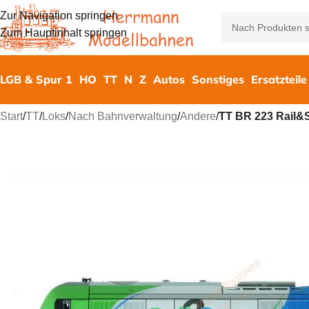
Zur Navigation springen
Zum Hauptinhalt springen
LGB & Spur 1
HO
TT
N
Z
Autos
Sonstiges
Ersatzteile
Start
/
TT
/
Loks
/
Nach Bahnverwaltung
/
Andere
/
TT BR 223 Rail&