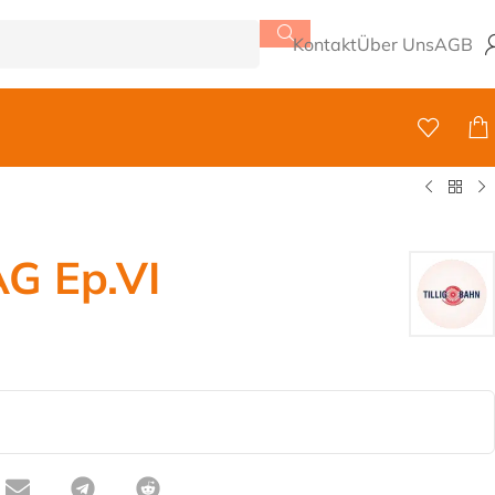
Kontakt
Über Uns
AGB
G Ep.VI