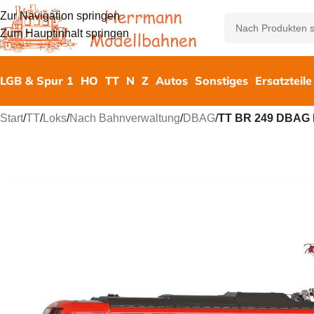
Zur Navigation springen
Zum Hauptinhalt springen
LGB & Spur 1
HO
TT
N
Z
Autos
Sonstiges
Ersatzteile
Start
/
TT
/
Loks
/
Nach Bahnverwaltung
/
DBAG
/
TT BR 249 DBAG 