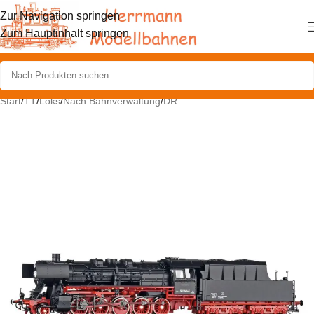
Zur Navigation springen
Zum Hauptinhalt springen
Start
/
TT
/
Loks
/
Nach Bahnverwaltung
/
DR