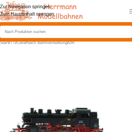
Zur Navigation springen
Zum Hauptinhalt springen
Start
/
TT
/
Loks
/
Nach Bahnverwaltung
/
DR