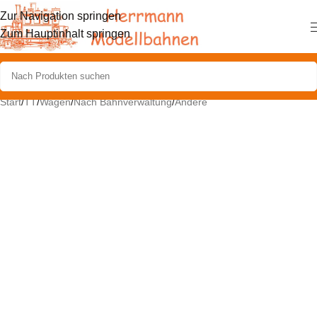
Zur Navigation springen
Zum Hauptinhalt springen
Start
/
TT
/
Wagen
/
Nach Bahnverwaltung
/
Andere