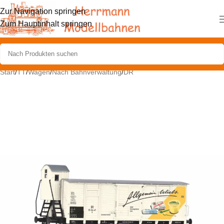
Zur Navigation springen
Zum Hauptinhalt springen
Start
/
TT
/
Wagen
/
Nach Bahnverwaltung
/
DR