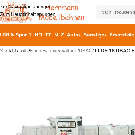
Zur Navigation springen
Zum Hauptinhalt springen
LGB & Spur 1
HO
TT
N
Z
Autos
Sonstiges
Ersatzteile
Start
/
TT
/
Loks
/
Nach Bahnverwaltung
/
DBAG
/
TT DE 18 DBAG E