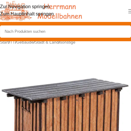
Zur Navigation springen
Zum Hauptinhalt springen
Start
/
TT
/
Gebäude
/
Stadt & Land
/
sonstige