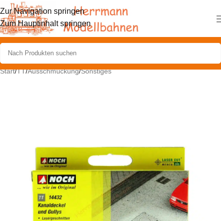
Zur Navigation springen
Zum Hauptinhalt springen
Start
/
TT
/
Ausschmückung
/
Sonstiges