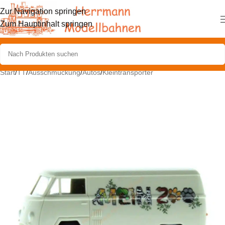
Zur Navigation springen
Zum Hauptinhalt springen
Start
/
TT
/
Ausschmückung
/
Autos
/
Kleintransporter