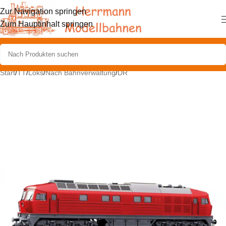
Zur Navigation springen
Zum Hauptinhalt springen
Start
/
TT
/
Loks
/
Nach Bahnverwaltung
/
DR