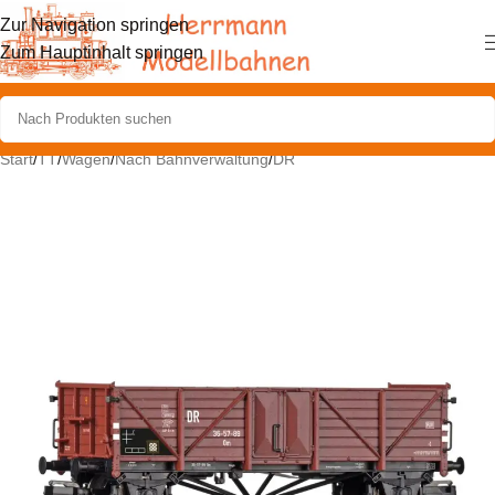
Zur Navigation springen
Zum Hauptinhalt springen
Start
/
TT
/
Wagen
/
Nach Bahnverwaltung
/
DR