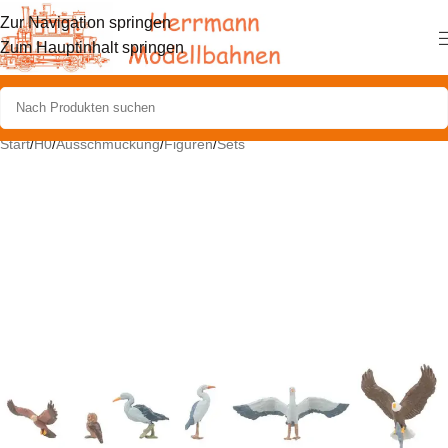
Zur Navigation springen
Zum Hauptinhalt springen
Start
/
H0
/
Ausschmückung
/
Figuren
/
Sets