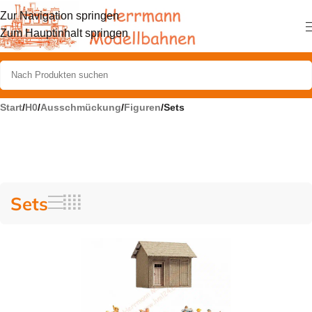
Zur Navigation springen
Zum Hauptinhalt springen
Start
/
H0
/
Ausschmückung
/
Figuren
/
Sets
Sets