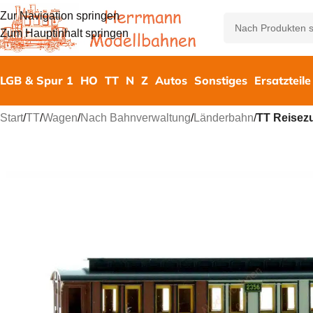
Zur Navigation springen
Zum Hauptinhalt springen
LGB & Spur 1
HO
TT
N
Z
Autos
Sonstiges
Ersatzteile
Start
/
TT
/
Wagen
/
Nach Bahnverwaltung
/
Länderbahn
/
TT Reisez