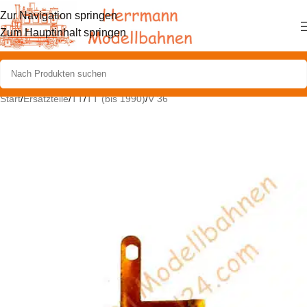
Zur Navigation springen
Zum Hauptinhalt springen
Start
/
Ersatzteile
/
TT
/
TT (bis 1990)
/
V 36