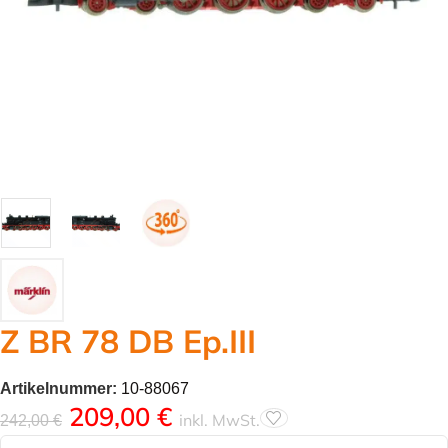
Z BR 78 DB Ep.III
Artikelnummer:
10-88067
209,00
€
inkl. MwSt.
242,00
€