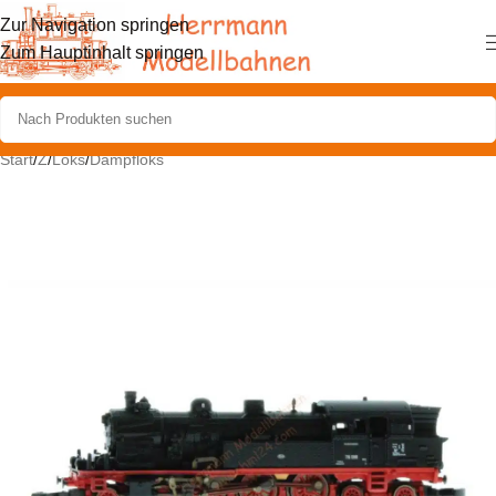
Zur Navigation springen
Zum Hauptinhalt springen
Start
/
Z
/
Loks
/
Dampfloks