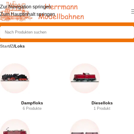
Zur Navigation springen
Zum Hauptinhalt springen
Start
/
Z
/
Loks
Dampfloks
Dieselloks
6 Produkte
1 Produkt