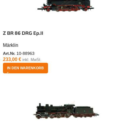
Z BR 86 DRG Ep.II
Märklin
Art.Nr.
10-88963
233,00
€
inkl. MwSt.
IN DEN WARENKORB