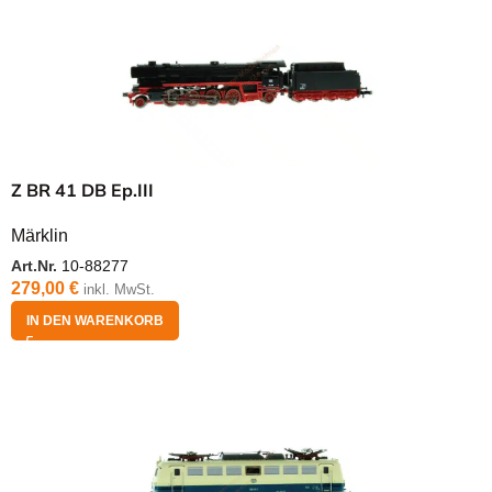
Z BR 41 DB Ep.III
Märklin
Art.Nr.
10-88277
279,00
€
inkl. MwSt.
IN DEN WARENKORB