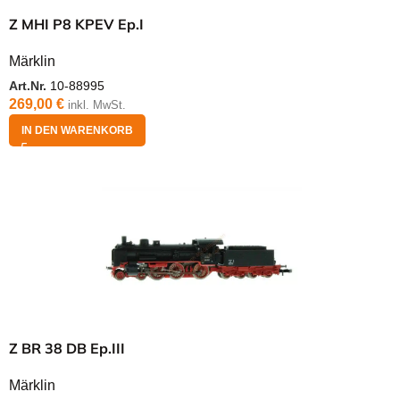
Z MHI P8 KPEV Ep.I
Märklin
Art.Nr.
10-88995
269,00
€
inkl. MwSt.
IN DEN WARENKORB
Z BR 38 DB Ep.III
Märklin