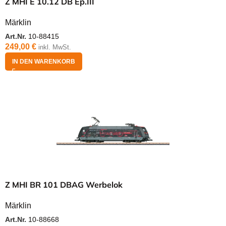
Z MHI E 10.12 DB Ep.III
Märklin
Art.Nr.
10-88415
249,00
€
inkl. MwSt.
IN DEN WARENKORB
Z MHI BR 101 DBAG Werbelok
Märklin
Art.Nr.
10-88668