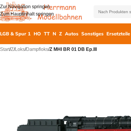
Zur Navigation springen
Zum Hauptinhalt springen
LGB & Spur 1
HO
TT
N
Z
Autos
Sonstiges
Ersatzteile
Start
/
Z
/
Loks
/
Dampfloks
/
Z MHI BR 01 DB Ep.III