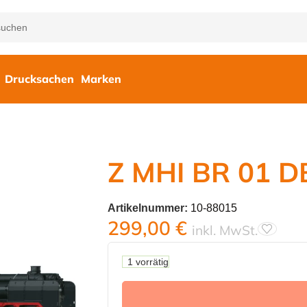
Drucksachen
Marken
Z MHI BR 01 DB
Artikelnummer:
10-88015
299,00
€
inkl. MwSt.
1 vorrätig