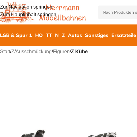
Zur Navigation springen
Zum Hauptinhalt springen
LGB & Spur 1
HO
TT
N
Z
Autos
Sonstiges
Ersatzteile
Start
/
Z
/
Ausschmückung
/
Figuren
/
Z Kühe