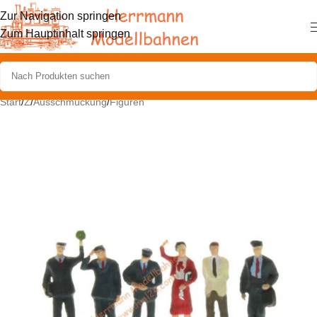
Zur Navigation springen
Zum Hauptinhalt springen
Start
/
Z
/
Ausschmückung
/
Figuren