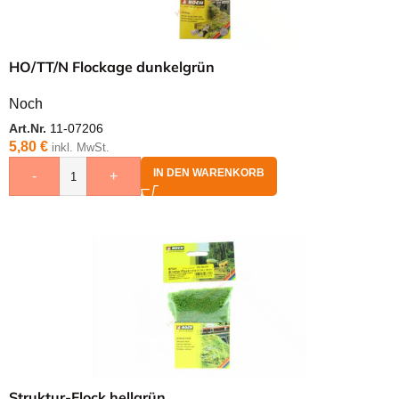
HO/TT/N Flockage dunkelgrün
Noch
Art.Nr.
11-07206
5,80
€
inkl. MwSt.
IN DEN WARENKORB
-
+
Struktur-Flock hellgrün