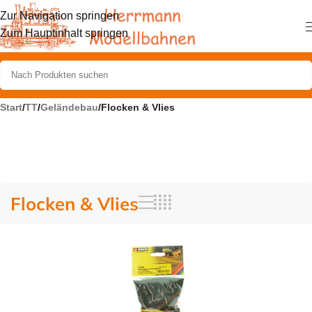
Zur Navigation springen
Zum Hauptinhalt springen
Start
/
TT
/
Geländebau
/
Flocken & Vlies
Flocken & Vlies