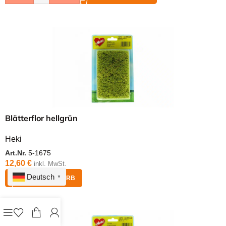
Blätterflor hellgrün
Heki
Art.Nr.
5-1675
12,60
€
inkl. MwSt.
Deutsch
IN DEN WARENKORB
▼