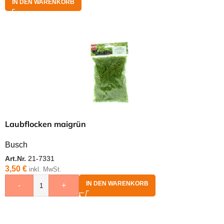
IN DEN WARENKORB
Laubflocken maigrün
Busch
Art.Nr.
21-7331
3,50
€
inkl. MwSt.
IN DEN WARENKORB
-
+