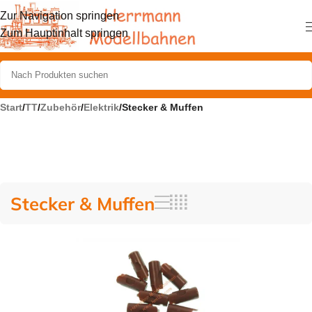
Zur Navigation springen
Zum Hauptinhalt springen
Start
/
TT
/
Zubehör
/
Elektrik
/
Stecker & Muffen
Stecker & Muffen