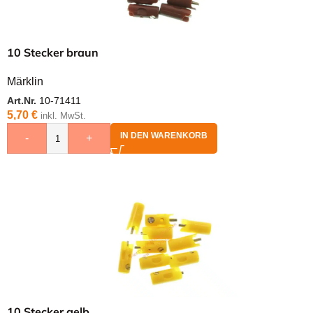
10 Stecker braun
Märklin
Art.Nr.
10-71411
5,70
€
inkl. MwSt.
IN DEN WARENKORB
-
+
10 Stecker gelb