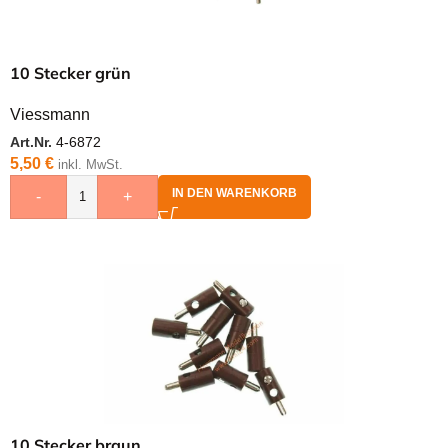
10 Stecker grün
Viessmann
Art.Nr.
4-6872
5,50
€
inkl. MwSt.
IN DEN WARENKORB
-
+
10 Stecker braun