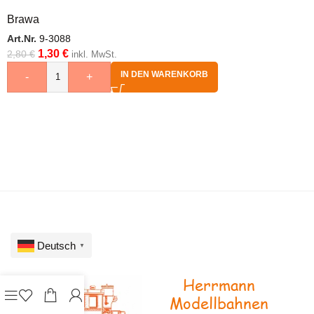
Brawa
Art.Nr.
9-3088
1,30
€
2,80
€
inkl. MwSt.
IN DEN WARENKORB
-
+
Deutsch
▼
Herrmann
Modellbahnen