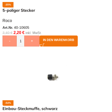
-35%
5-poliger Stecker
Roco
Art.Nr.
40-10605
2,20
€
3,40
€
inkl. MwSt.
IN DEN WARENKORB
-
+
-54%
Einbau-Steckmuffe, schwarz