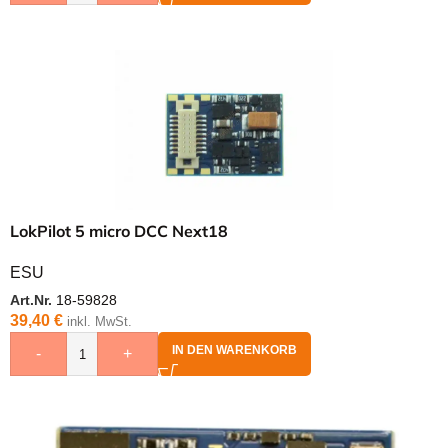
LokPilot 5 micro DCC Next18
ESU
Art.Nr.
18-59828
39,40
€
inkl. MwSt.
IN DEN WARENKORB
-
+