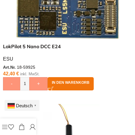
LokPilot 5 Nano DCC E24
ESU
Art.Nr.
18-59925
42,40
€
inkl. MwSt.
IN DEN WARENKORB
-
+
Deutsch
▼