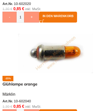
Art.Nr.
10-602020
0,85
€
1,30
€
inkl. MwSt.
IN DEN WARENKORB
-
+
-35%
Glühlampe orange
Märklin
Art.Nr.
10-602040
0,85
€
1,30
€
inkl. MwSt.