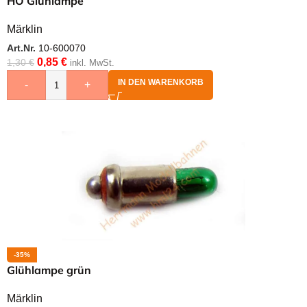
HO Glühlampe
Märklin
Art.Nr.
10-600070
0,85
€
1,30
€
inkl. MwSt.
IN DEN WARENKORB
-
+
-35%
Glühlampe grün
Märklin