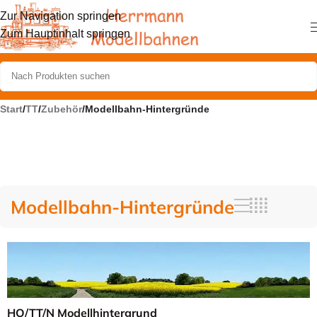
Zur Navigation springen
Zum Hauptinhalt springen
Start
/
TT
/
Zubehör
/
Modellbahn-Hintergründe
Modellbahn-Hintergründe
HO/TT/N Modellhintergrund