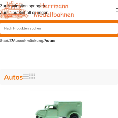
Zur Navigation springen
Zum Hauptinhalt springen
Start
/
Z
/
Ausschmückung
/
Autos
Autos