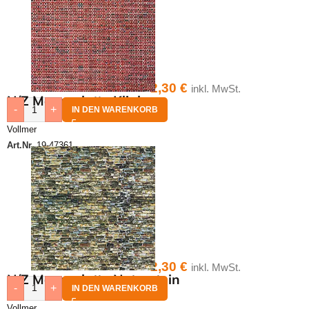
2,30
€
inkl. MwSt.
N/Z Mauerplatte Klinker
-
+
IN DEN WARENKORB
Vollmer
Art.Nr.
19-47361
2,30
€
inkl. MwSt.
N/Z Mauerplatte Naturstein
-
+
IN DEN WARENKORB
Vollmer