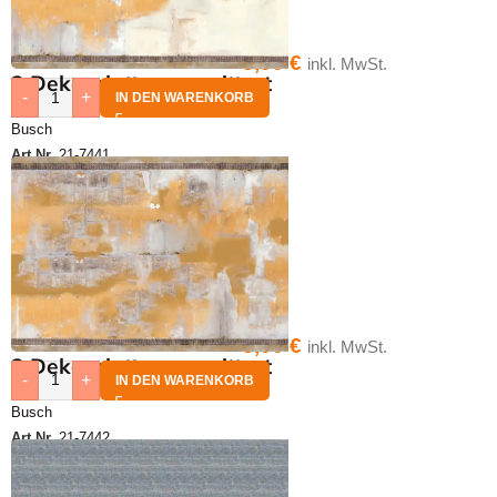
3,00
€
inkl. MwSt.
2 Dekorplatten verwittert
-
+
IN DEN WARENKORB
Busch
Art.Nr.
21-7441
3,00
€
inkl. MwSt.
2 Dekorplatten verwittert
-
+
IN DEN WARENKORB
Busch
Art.Nr.
21-7442