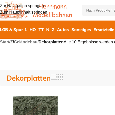
Zur Navigation springen
Zum Hauptinhalt springen
LGB & Spur 1
HO
TT
N
Z
Autos
Sonstiges
Ersatzteile
Start
/
Z
/
Geländebau
/
Dekorplatten
Alle 10 Ergebnisse werden 
Dekorplatten