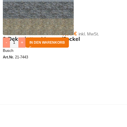
3,00
€
inkl. MwSt.
2 Dekoplatten Mauern/Sockel
-
+
IN DEN WARENKORB
Busch
Art.Nr.
21-7443