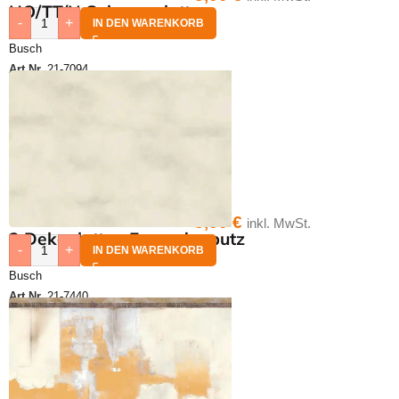
HO/TT/N Gehwegplatten
-
+
IN DEN WARENKORB
Busch
Art.Nr.
21-7094
3,00
€
inkl. MwSt.
2 Dekoplatten Fassadenputz
-
+
IN DEN WARENKORB
Busch
Art.Nr.
21-7440