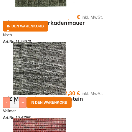
4,00
€
inkl. MwSt.
N/Z Naturstein Arkadenmauer
IN DEN WARENKORB
Noch
Art.Nr.
11-44970
2,30
€
inkl. MwSt.
N/Z Mauerplatte Pflasterstein
-
+
IN DEN WARENKORB
Vollmer
Art.Nr.
19-47360