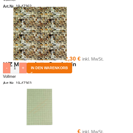
Art.Nr.
19-47362
2,30
€
inkl. MwSt.
N/Z Mauerplatte Sandstein
-
+
IN DEN WARENKORB
Vollmer
Art.Nr.
19-47363
5,00
€
inkl. MwSt.