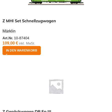
Z MHI Set Schnellzugwagen
Märklin
Art.Nr.
10-87404
109,00
€
inkl. MwSt.
IN DEN WARENKORB
Z Gepäckwagen DB Ep.III