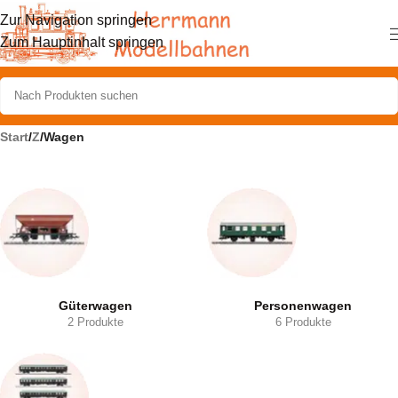
Zur Navigation springen
Zum Hauptinhalt springen
Start
/
Z
/
Wagen
Güterwagen
Personenwagen
2 Produkte
6 Produkte