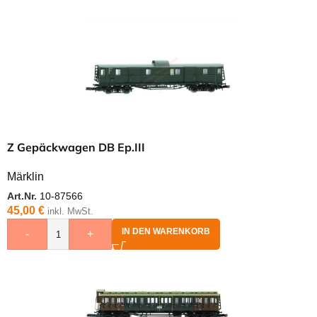
Z Gepäckwagen DB Ep.III
Märklin
Art.Nr.
10-87566
45,00
€
inkl. MwSt.
IN DEN WARENKORB
-
+